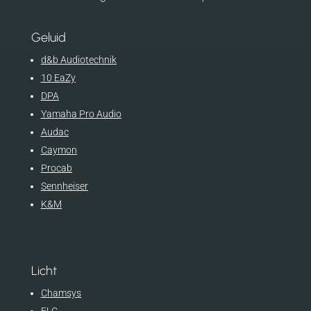
Geluid
d&b Audiotechnik
10 EaZy
DPA
Yamaha Pro Audio
Audac
Caymon
Procab
Sennheiser
K&M
Licht
Chamsys
ELC