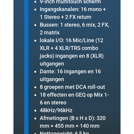
9-inch multitouch scherm
Ingangskanalen: 16 mono +
1
Stereo
+ 2 FX return
Bussen: 1 stereo, 6 mix, 2 FX,
2 matrix
lokale I/O: 16 Mic/Line (12
XLR + 4 XLR/TRS combo
jacks) ingangen en 8 (XLR)
uitgangen
Dante: 16 ingangen en 16
uitgangen
8 groepen met DCA roll-out
18 effecten en GEQ op
Mix
1-
6 en stereo
48kHz/96kHz
Afmetingen (B x H x D): 320
mm × 455 mm × 140 mm
Nettogewicht: 6,5 kg