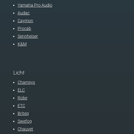
Yamaha Pro Audio
Audac
Caymon
Procab
Sennheiser
K&M
Licht
Chamsys
ELC
Robe
ETC
Briteq
Swefog
Chauvet