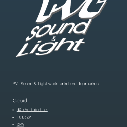
PVL Sound & Light werkt enkel met topmerken
Geluid
d&b Audiotechnik
10 EaZy
DPA