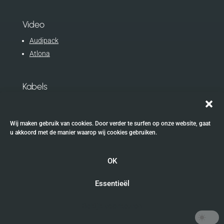
Video
Audipack
Atlona
Kabels
Procab
Eurocable
Wij maken gebruik van cookies. Door verder te surfen op onze website, gaat
u akkoord met de manier waarop wij cookies gebruiken.
OK
Website gemaakt door
framingdesk
uit Sint-Andries
(Brugge)
Essentieël
Bekijk voorkeuren