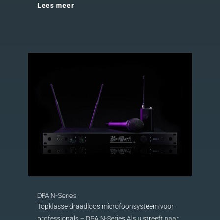
Lees meer
DPA N-Series
Topklasse draadloos microfoonsysteem voor
professionals – DPA N-Series Als u streeft naar