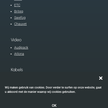
ETC
Briteq
Swefog
Chauvet
Video
Audipack
Atlona
Kabels
Procab
Eurocable
Wij maken gebruik van cookies. Door verder te surfen op onze website, gaat
u akkoord met de manier waarop wij cookies gebruiken.
OK