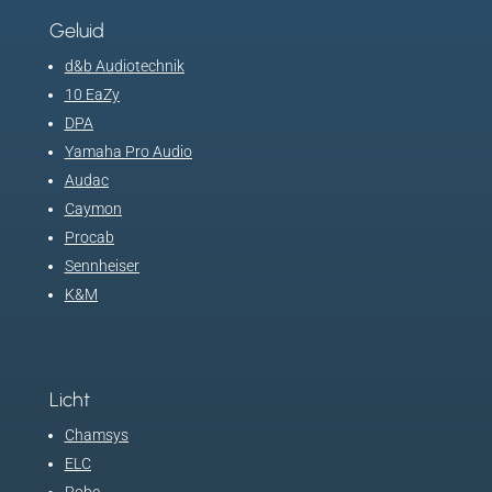
Geluid
d&b Audiotechnik
10 EaZy
DPA
Yamaha Pro Audio
Audac
Caymon
Procab
Sennheiser
K&M
Licht
Chamsys
ELC
Robe