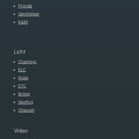
Procab
Sennheiser
K&M
Licht
Chamsys
ELC
Robe
ETC
Briteq
Swefog
Chauvet
Video