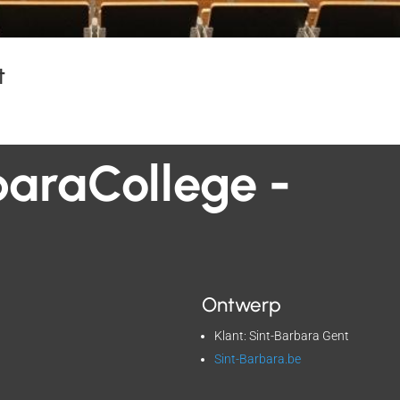
t
baraCollege -
Ontwerp
Klant: Sint-Barbara Gent
Sint-Barbara.be