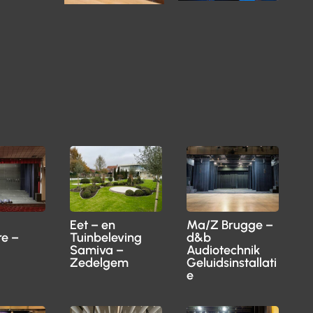
Eet – en
Ma/Z Brugge –
re –
Tuinbeleving
d&b
Samiva –
Audiotechnik
Zedelgem
Geluidsinstallati
e