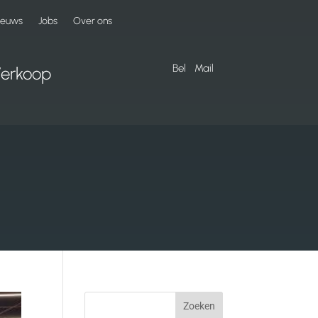
ieuws
Jobs
Over ons
Bel
Mail
erkoop
Zoeken