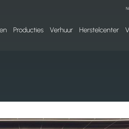
N
ten
Producties
Verhuur
Herstelcenter
V