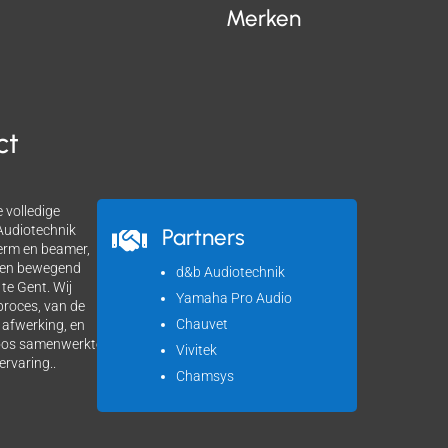
Merken
ct
 volledige
 Audiotechnik
Partners

herm en beamer,
l en bewegend
d&b Audiotechnik
 te Gent. Wij
Yamaha Pro Audio
proces, van de
Chauvet
 afwerking, en
loos samenwerkte
Vivitek
ervaring..
Chamsys