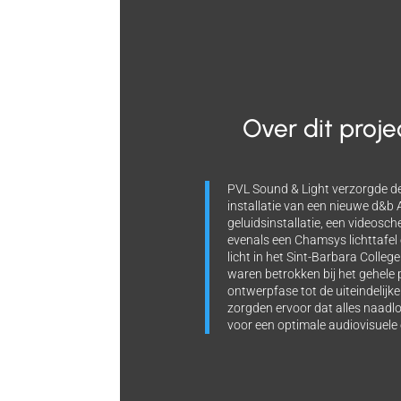
Over dit proje
PVL Sound & Light verzorgde de
installatie van een nieuwe d&b
geluidsinstallatie, een videosc
evenals een Chamsys lichttafe
licht in het Sint-Barbara College
waren betrokken bij het gehele 
ontwerpfase tot de uiteindelijke
zorgden ervoor dat alles naad
voor een optimale audiovisuele 